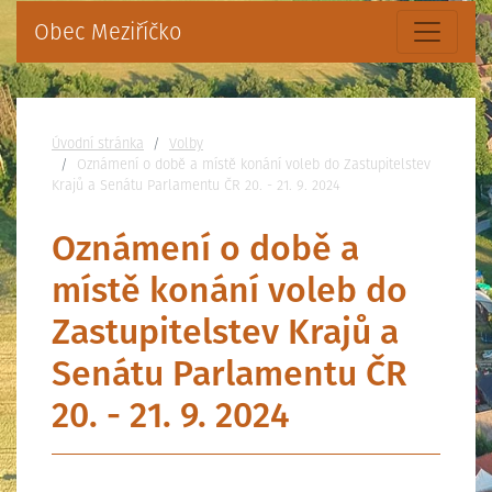
Obec Meziříčko
Nacházíte se:
Úvodní stránka
Volby
Oznámení o době a místě konání voleb do Zastupitelstev
Krajů a Senátu Parlamentu ČR 20. - 21. 9. 2024
Oznámení o době a
místě konání voleb do
Zastupitelstev Krajů a
Senátu Parlamentu ČR
20. - 21. 9. 2024