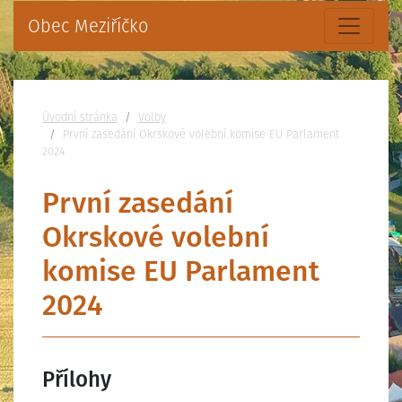
Obec Meziříčko
Nacházíte se:
Úvodní stránka
Volby
První zasedání Okrskové volební komise EU Parlament
2024
První zasedání
Okrskové volební
komise EU Parlament
2024
Přílohy