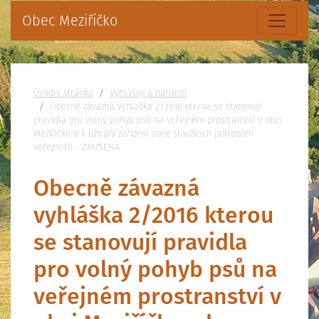
Obec Meziříčko
Nacházíte se:
Úvodní stránka
Vyhlášky a nařízení
Obecně závazná vyhláška 2/2016 kterou se stanovují
pravidla pro volný pohyb psů na veřejném prostranství v obci
Meziříčko a k užívání zařízení obce sloužících potřebám
veřejnosti - ZRUŠENA
Obecně závazná
vyhláška 2/2016 kterou
se stanovují pravidla
pro volný pohyb psů na
veřejném prostranství v