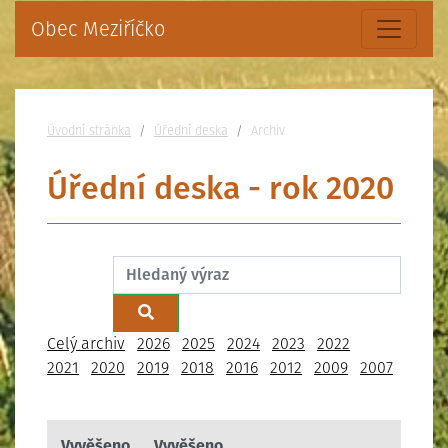
Obec Meziříčko
Nacházíte se:
Úvodní stránka
Úřední deska
Archiv
Úřední deska - rok 2020
Filtrovat:
Celý archiv
2026
2025
2024
2023
2022
2021
2020
2019
2018
2016
2012
2009
2007
Vyvěšeno
Vyvěšeno