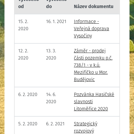
od
do
Název dokumentu
15. 2.
16. 1. 2021
Informace -
2020
Veřejná doprava
Vysočiny
12. 2.
13. 3.
Záměr - prodej
2020
2020
části pozemku p.č.
738/1 - v k.ú.
Meziříčko u Mor.
Budějovic
6. 2. 2020
14. 6.
Pozvánka Hasičské
2020
slavnosti
Litoměřice 2020
5. 2. 2020
6. 2. 2021
Strategický
rozvojový