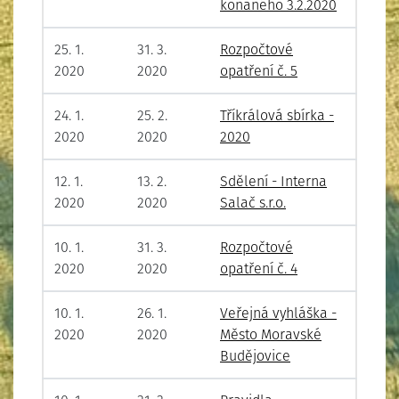
konaného 3.2.2020
25. 1.
31. 3.
Rozpočtové
2020
2020
opatření č. 5
24. 1.
25. 2.
Tříkrálová sbírka -
2020
2020
2020
12. 1.
13. 2.
Sdělení - Interna
2020
2020
Salač s.r.o.
10. 1.
31. 3.
Rozpočtové
2020
2020
opatření č. 4
10. 1.
26. 1.
Veřejná vyhláška -
2020
2020
Město Moravské
Budějovice