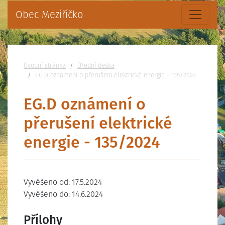
Obec Meziříčko
Nacházíte se:
Úvodní stránka
Úřední deska
EG.D oznámení o přerušení elektrické energie - 135/2024
EG.D oznámení o
přerušení elektrické
energie - 135/2024
Vyvěšeno od: 17.5.2024
Vyvěšeno do: 14.6.2024
Přílohy