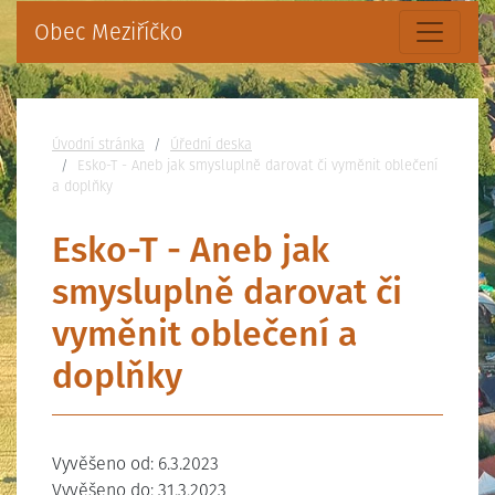
Obec Meziříčko
Nacházíte se:
Úvodní stránka
Úřední deska
Esko-T - Aneb jak smysluplně darovat či vyměnit oblečení
a doplňky
Esko-T - Aneb jak
smysluplně darovat či
vyměnit oblečení a
doplňky
Vyvěšeno od: 6.3.2023
Vyvěšeno do: 31.3.2023