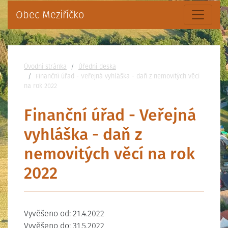
Obec Meziříčko
Nacházíte se:
Úvodní stránka
Úřední deska
Finanční úřad - Veřejná vyhláška - daň z nemovitých věcí
na rok 2022
Finanční úřad - Veřejná
vyhláška - daň z
nemovitých věcí na rok
2022
Vyvěšeno od: 21.4.2022
Vyvěšeno do: 31.5.2022