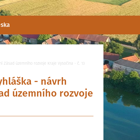
eska
ní Zásad územního rozvoje Kraje Vysočina - č. 13
yhláška - návrh
sad územního rozvoje