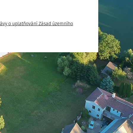
právy o uplatňování Zásad územního