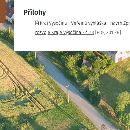
Přílohy
Kraj Vysočina - Veřejná vyhláška - návrh Z
rozvoje Kraje Vysočina - č. 13
[PDF, 201 kB]