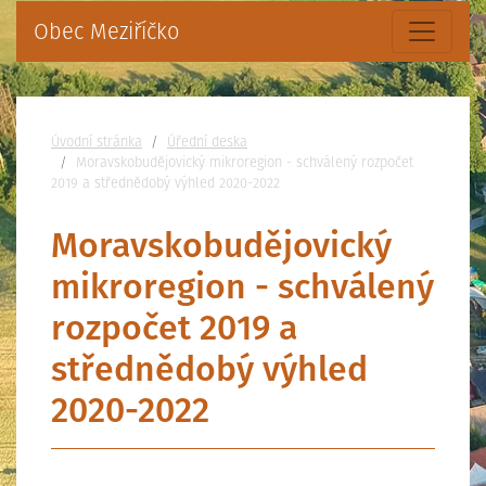
Obec Meziříčko
Nacházíte se:
Úvodní stránka
Úřední deska
Moravskobudějovický mikroregion - schválený rozpočet
2019 a střednědobý výhled 2020-2022
Moravskobudějovický
mikroregion - schválený
rozpočet 2019 a
střednědobý výhled
2020-2022