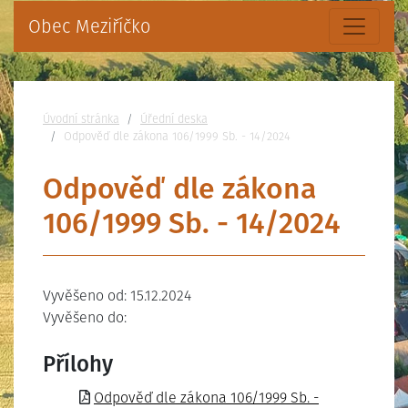
Obec Meziříčko
Nacházíte se:
Úvodní stránka
Úřední deska
Odpověď dle zákona 106/1999 Sb. - 14/2024
Odpověď dle zákona
106/1999 Sb. - 14/2024
Vyvěšeno od: 15.12.2024
Vyvěšeno do:
Přílohy
Odpověď dle zákona 106/1999 Sb. -