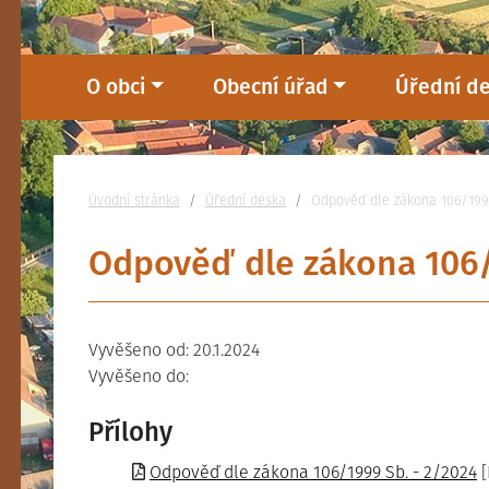
O obci
Obecní úřad
Úřední d
Nacházíte se:
Úvodní stránka
Úřední deska
Odpověď dle zákona 106/199
Odpověď dle zákona 106/
Vyvěšeno od: 20.1.2024
Vyvěšeno do:
Přílohy
Odpověď dle zákona 106/1999 Sb. - 2/2024
[