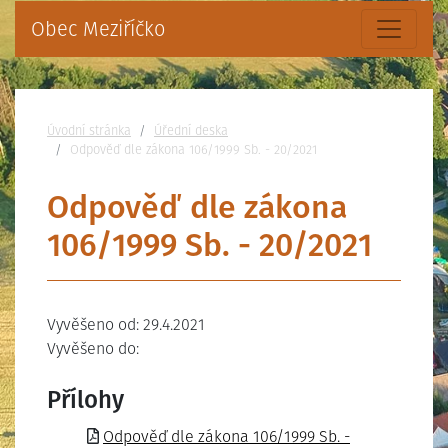
Obec Meziříčko
Nacházíte se:
Úvodní stránka
Úřední deska
Odpověď dle zákona 106/1999 Sb. - 20/2021
Odpověď dle zákona
106/1999 Sb. - 20/2021
Vyvěšeno od: 29.4.2021
Vyvěšeno do:
Přílohy
Odpověď dle zákona 106/1999 Sb. -