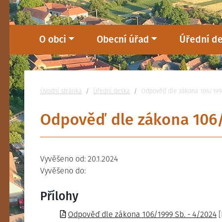
O obci
Obecní úřad
Úřední d
Nacházíte se:
Úvodní stránka
Úřední deska
Odpověď dle zákona 106/199
Odpověď dle zákona 106/
Vyvěšeno od: 20.1.2024
Vyvěšeno do:
Přílohy
Odpověď dle zákona 106/1999 Sb. - 4/2024
[