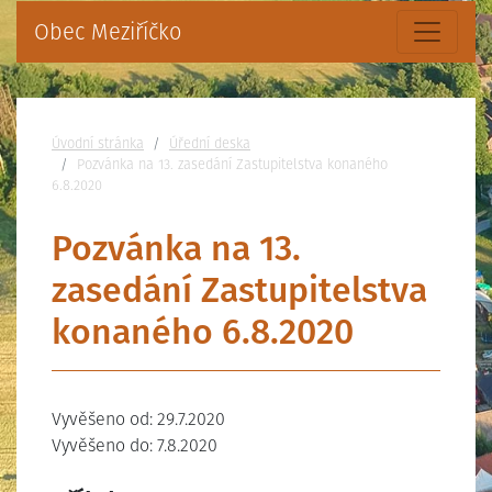
Obec Meziříčko
Nacházíte se:
Úvodní stránka
Úřední deska
Pozvánka na 13. zasedání Zastupitelstva konaného
6.8.2020
Pozvánka na 13.
zasedání Zastupitelstva
konaného 6.8.2020
Vyvěšeno od: 29.7.2020
Vyvěšeno do: 7.8.2020