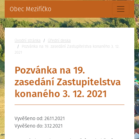
Obec Meziříčko
Nacházíte se:
Úvodní stránka
Úřední deska
Pozvánka na 19. zasedání Zastupitelstva konaného 3. 12.
2021
Pozvánka na 19.
zasedání Zastupitelstva
konaného 3. 12. 2021
Vyvěšeno od: 26.11.2021
Vyvěšeno do: 3.12.2021