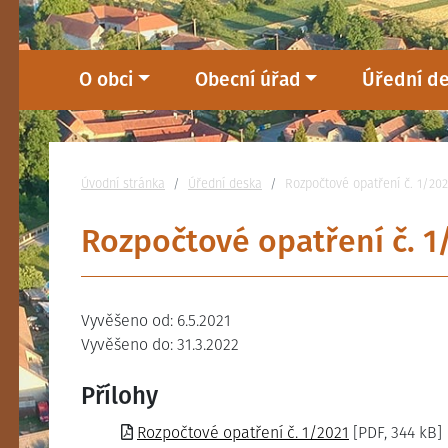
O obci
Obecní úřad
Úřední d
Nacházíte se:
Úvodní stránka
Úřední deska
Rozpočtové opatření č. 1/202
Rozpočtové opatření č. 1
Vyvěšeno od: 6.5.2021
Vyvěšeno do: 31.3.2022
Přílohy
Rozpočtové opatření č. 1/2021
[PDF, 344 kB]