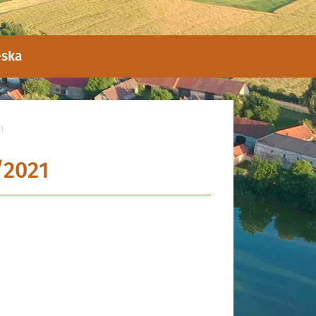
eska
1
/2021