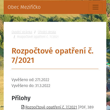
Obec Meziříčko
Nacházíte se:
Úvodní stránka
Úřední deska
Rozpočtové opatření č. 7/2021
Rozpočtové opatření č.
7/2021
Vyvěšeno od: 27.1.2022
Vyvěšeno do: 31.3.2022
Přílohy
Rozpočtové opatření č. 7/2021
[PDF, 389