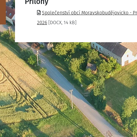
Přílohy
Společenství obcí Moravskobudějovicko - Pr
2026
[DOCX, 14 kB]