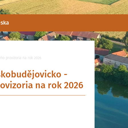
eska
ho provizoria na rok 2026
skobudějovicko -
ovizoria na rok 2026