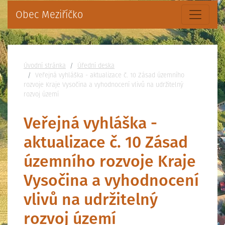
Obec Meziříčko
Nacházíte se:
Úvodní stránka
Úřední deska
Veřejná vyhláška - aktualizace č. 10 Zásad územního
rozvoje Kraje Vysočina a vyhodnocení vlivů na udržitelný
rozvoj území
Veřejná vyhláška -
aktualizace č. 10 Zásad
územního rozvoje Kraje
Vysočina a vyhodnocení
vlivů na udržitelný
rozvoj území