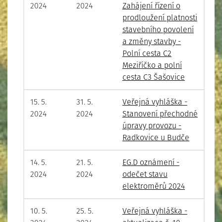
2024
2024
Zahájení řízení o
prodloužení platnosti
stavebního povolení
a změny stavby -
Polní cesta C2
Meziříčko a polní
cesta C3 Šašovice
15. 5.
31. 5.
Veřejná vyhláška -
2024
2024
Stanovení přechodné
úpravy provozu -
Radkovice u Budče
14. 5.
21. 5.
EG.D oznámení -
2024
2024
odečet stavu
elektroměrů 2024
10. 5.
25. 5.
Veřejná vyhláška -