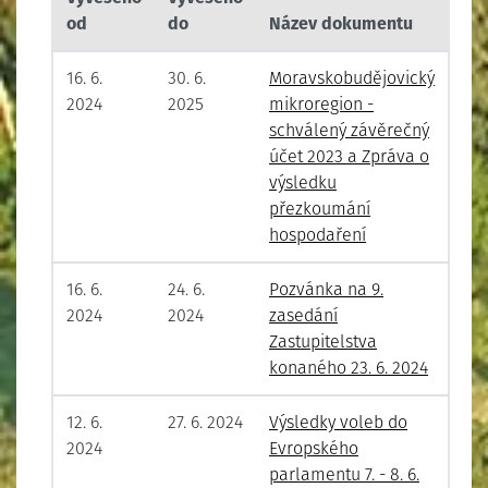
od
do
Název dokumentu
16. 6.
30. 6.
Moravskobudějovický
2024
2025
mikroregion -
schválený závěrečný
účet 2023 a Zpráva o
výsledku
přezkoumání
hospodaření
16. 6.
24. 6.
Pozvánka na 9.
2024
2024
zasedání
Zastupitelstva
konaného 23. 6. 2024
12. 6.
27. 6. 2024
Výsledky voleb do
2024
Evropského
parlamentu 7. - 8. 6.