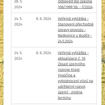
28. 5.
Odpověď dle zákona
2024
106/1999 Sb. - 7/2024
24. 5.
8. 6. 2024
Veřejná vyhláška -
2024
Stanovení přechodné
úpravy provozu -
Radkovice u Budče -
24.5.2024
24. 5.
8. 6. 2024
Veřejná vyhláška -
2024
aktualizace č. 10
Zásad územního
rozvoje Kraje
Vysočina a
vyhodnocení vlivů na
udržitelný rozvoj
území - změna
termínu