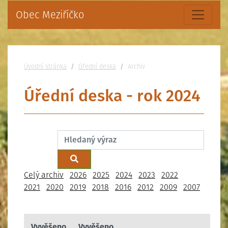
Obec Meziříčko
Nacházíte se:
Úvodní stránka
Úřední deska
Archiv
Úřední deska - rok 2024
Filtrovat:
Celý archiv
2026
2025
2024
2023
2022
2021
2020
2019
2018
2016
2012
2009
2007
Vyvěšeno
Vyvěšeno